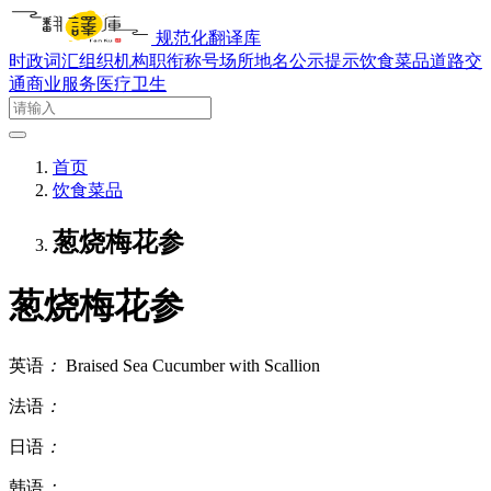
规范化翻译库
时政词汇
组织机构
职衔称号
场所地名
公示提示
饮食菜品
道路交
通
商业服务
医疗卫生
首页
饮食菜品
葱烧梅花参
葱烧梅花参
英语
：
Braised Sea Cucumber with Scallion
法语
：
日语
：
韩语
：