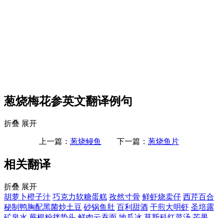
葱烧梅花参英文翻译例句
折叠
展开
上一篇：
葱烧鳗鱼
下一篇：
葱烧鱼片
相关翻译
折叠
展开
胡萝卜橙子汁
巧克力软糖蛋糕
孜然寸骨
鲜虾烧卖仔
西芹百合
秘制鸭胸配黑菌炒土豆
砂锅鱼肚
百利甜酒
干煎大明虾
圣培露
矿泉水
蕨根粉拌蛰头
鲜肉云吞面
地瓜冰
莫斯科红菜汤
芒果