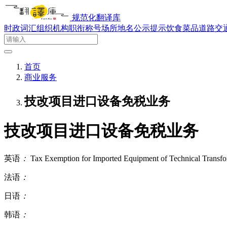
规范化翻译库
时政词汇
组织机构
职衔称号
场所地名
公示提示
饮食菜品
道路交
首页
商业服务
技改项目进口设备免税业务
技改项目进口设备免税业务
英语
：
Tax Exemption for Imported Equipment of Technical Transfo
法语
：
日语
：
韩语
：