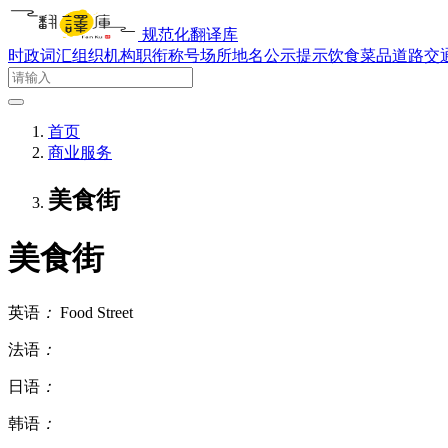
规范化翻译库
时政词汇
组织机构
职衔称号
场所地名
公示提示
饮食菜品
道路交
首页
商业服务
美食街
美食街
英语
：
Food Street
法语
：
日语
：
韩语
：