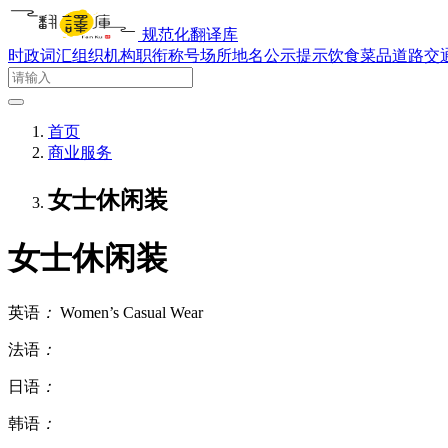
规范化翻译库
时政词汇
组织机构
职衔称号
场所地名
公示提示
饮食菜品
道路交
首页
商业服务
女士休闲装
女士休闲装
英语
：
Women’s Casual Wear
法语
：
日语
：
韩语
：