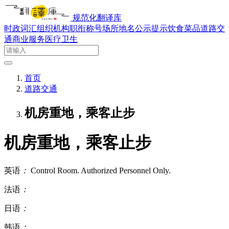
规范化翻译库
时政词汇
组织机构
职衔称号
场所地名
公示提示
饮食菜品
道路交
通
商业服务
医疗卫生
首页
道路交通
机房重地，乘客止步
机房重地，乘客止步
英语
：
Control Room. Authorized Personnel Only.
法语
：
日语
：
韩语
：