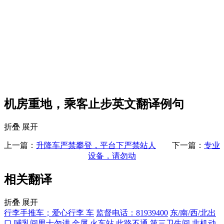
机房重地，乘客止步英文翻译例句
折叠
展开
上一篇：
升降车严禁攀登，平台下严禁站人
下一篇：
专业
设备，请勿动
相关翻译
折叠
展开
行李手推车；爱心行李 车
监督电话：81939400
东/南/西/北出
口
哺乳间男士勿进
金属
火车站
此路不通
第三卫生间
非机动