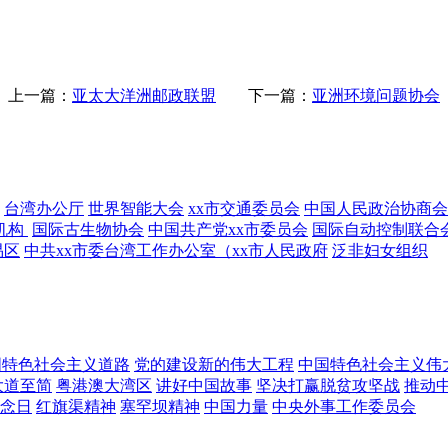
上一篇：
亚太大洋洲邮政联盟
下一篇：
亚洲环境问题协会
台湾办公厅
世界智能大会
xx市交通委员会
中国人民政治协商会
机构
国际古生物协会
中国共产党xx市委员会
国际自动控制联合
易区
中共xx市委台湾工作办公室（xx市人民政府
泛非妇女组织
国特色社会主义道路
党的建设新的伟大工程
中国特色社会主义伟
大道至简
粤港澳大湾区
讲好中国故事
坚决打赢脱贫攻坚战
推动
念日
红旗渠精神
塞罕坝精神
中国力量
中央外事工作委员会