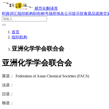
规范化翻译库
时政词汇
组织机构
职衔称号
场所地名
公示提示
饮食菜品
道路交
首页
组织机构
亚洲化学学会联合会
亚洲化学学会联合会
英语
：
Federation of Asian Chemical Societies (FACS)
法语
：
日语
：
韩语
：