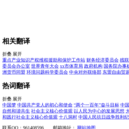
相关翻译
折叠
展开
重点产业知识产权维权援助和保护工作站
财务经济委员会
残联
委员会办公室
世界青年大会
xx市体育局
政府机构
国务院办事
洲货币同盟
环境问题科学委员会
中央对外联络部
东盟自由贸
热词翻译
折叠
展开
中国梦
中国共产党人的初心和使命
“两个一百年”奋斗目标
中
自然和谐共生
社会主义核心价值观
以人民为中心的发展思想
和践行社会主义核心价值观
十八洞村
中国人民抗日战争胜利纪
联系QQ：961408596
邮箱地址：
网站地图