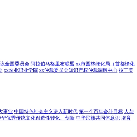
议全国委员会
阿拉伯马格里布联盟
xx市园林绿化局（首都绿化
会
xx农业职业学院
xx仲裁委员会知识产权仲裁调解中心
拉丁美
大事业
中国特色社会主义进入新时代
第一个百年奋斗目标
人与
中华优秀传统文化创造性转化、创新
中华民族共同体意识
培育