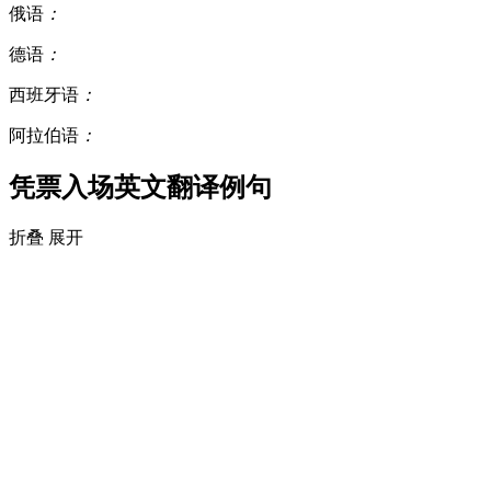
俄语
：
德语
：
西班牙语
：
阿拉伯语
：
凭票入场英文翻译例句
折叠
展开