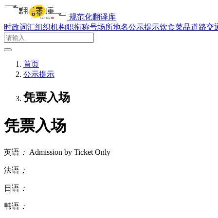
规范化翻译库
时政词汇
组织机构
职衔称号
场所地名
公示提示
饮食菜品
道路交
首页
公示提示
凭票入场
凭票入场
英语
：
Admission by Ticket Only
法语
：
日语
：
韩语
：