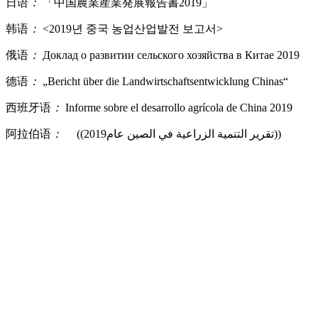
日语
：
「中国農業産業発展報告書2019」
韩语
：
<2019년 중국 농업산업발전 보고서>
俄语
：
Доклад о развитии сельского хозяйства в Китае 2019
德语
：
„Bericht über die Landwirtschaftsentwicklung Chinas“
西班牙语
：
Informe sobre el desarrollo agrícola de China 2019
阿拉伯语
：
((تقرير التنمية الزراعية في الصين عام2019))