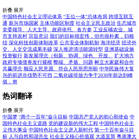
折叠
展开
中国特色社会主义理论体系
“五位一体”总体布局
跨境互联互
通
新兴市场国家
主体功能区制度
社会主义民主政治
生态城市
党委领导、人大主导、政府依托、各方参
工业反哺农业、城
市支持农村
宗旨意识
我们的目标很宏伟，但也很朴素，归根
结
深化科技创新体制改革
公共安全体制机制
海洋经济
经济外
交、人文交流成果丰硕
深入推进清洁能源转型
亚洲基础设施
投资银行
新发展理念（创新、协调、绿色、开放、
扩大地方
政府专项债券发行规模
弊端、矛盾、问题
树立大家庭和合作
共赢理念
顺应人民意愿、符合人民所思所盼
中华民族伟大复
兴的前进步伐势不可挡
二氧化碳排放力争于2030年前达到峰
值，努
热词翻译
折叠
展开
中国梦
“两个一百年”奋斗目标
中国共产党人的初心和使命
中
国特色社会主义道路
党的建设新的伟大工程
中国特色社会主
义伟大事业
中国特色社会主义进入新时代
第一个百年奋斗目
标
人与自然和谐共生
社会主义核心价值观
大道至简
粤港澳大