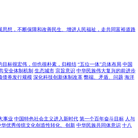
展思想，不断保障和改善民生、增进人民福祉，走共同富裕道路
的目标很宏伟，但也很朴素，归根结
“五位一体”总体布局
中国
共安全体制机制
生态城市
宗旨意识
中华民族伟大复兴的前进步
项债券发行规模
深化科技创新体制改革
弊端、矛盾、问题
海洋
大事业
中国特色社会主义进入新时代
第一个百年奋斗目标
人与
中华优秀传统文化创造性转化、创新
中华民族共同体意识
十八