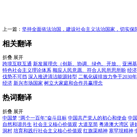
上一篇：
坚持全面依法治国，建设社会主义法治国家，切实保
相关翻译
折叠
展开
跨境互联互通
新发展理念（创新、协调、绿色、开放、
亚洲基
特色社会主义理论体系
顺应人民意愿、符合人民所思所盼
经济
伐势不可挡
深入推进清洁能源转型
二氧化碳排放力争于2030
经济
新兴市场国家
树立大家庭和合作共赢理念
热词翻译
折叠
展开
中国梦
“两个一百年”奋斗目标
中国共产党人的初心和使命
中
自然和谐共生
社会主义核心价值观
大道至简
粤港澳大湾区
讲
洞村
培育和践行社会主义核心价值观
红旗渠精神
塞罕坝精神