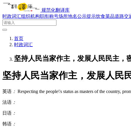
规范化翻译库
时政词汇
组织机构
职衔称号
场所地名
公示提示
饮食菜品
道路交
首页
时政词汇
坚持人民当家作主，发展人民民主，
坚持人民当家作主，发展人民
英语
：
Respecting the people\'s status as masters of the country, pro
法语
：
日语
：
韩语
：