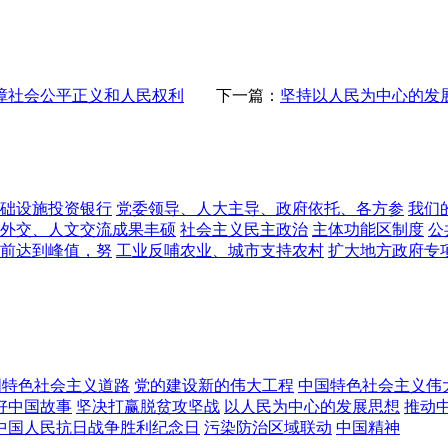
障社会公平正义和人民权利
下一篇：
坚持以人民为中心的发
础设施投资银行
党委领导、人大主导、政府依托、各方参
我们
外交、人文交流成果丰硕
社会主义民主政治
主体功能区制度
公
年前达到峰值，努
工业反哺农业、城市支持农村
扩大地方政府专
国特色社会主义道路
党的建设新的伟大工程
中国特色社会主义伟
好中国故事
坚决打赢脱贫攻坚战
以人民为中心的发展思想
推动
中国人民抗日战争胜利纪念日
污染防治区域联动
中国精神