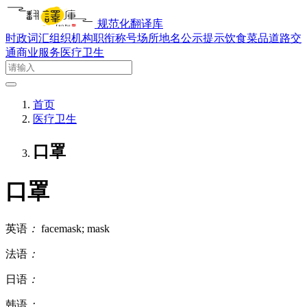
规范化翻译库
时政词汇
组织机构
职衔称号
场所地名
公示提示
饮食菜品
道路交
通
商业服务
医疗卫生
首页
医疗卫生
口罩
口罩
英语
：
facemask; mask
法语
：
日语
：
韩语
：