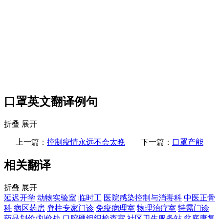
口罩英文翻译例句
折叠
展开
上一篇：
控制疫情永远不会太晚
下一篇：
口罩产能
相关翻译
折叠
展开
延迟开学
动物实验室
临时工
医院感染控制与消毒科
中医正骨
科
病区药房
脊柱专家门诊
免疫病理室
物理治疗室
特需门诊
药品划价/划价处
口腔硬组织检查室
社区卫生服务站
盆底康复