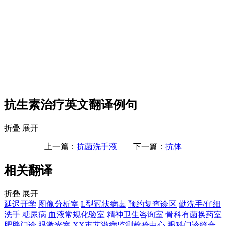
抗生素治疗英文翻译例句
折叠
展开
上一篇：
抗菌洗手液
下一篇：
抗体
相关翻译
折叠
展开
延迟开学
图像分析室
L型冠状病毒
预约复查诊区
勤洗手/仔细
洗手
糖尿病
血液常规化验室
精神卫生咨询室
骨科有菌换药室
肥胖门诊
眼激光室
XX市艾滋病监测检验中心
眼科门诊缝合