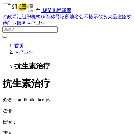
规范化翻译库
时政词汇
组织机构
职衔称号
场所地名
公示提示
饮食菜品
道路交
通
商业服务
医疗卫生
首页
医疗卫生
抗生素治疗
抗生素治疗
英语
：
antibiotic therapy
法语
：
日语
：
韩语
：