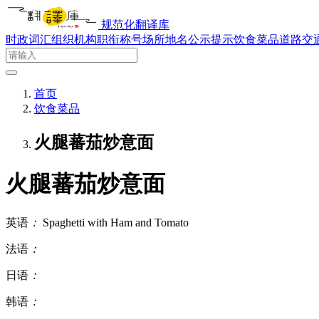
规范化翻译库
时政词汇
组织机构
职衔称号
场所地名
公示提示
饮食菜品
道路交
首页
饮食菜品
火腿蕃茄炒意面
火腿蕃茄炒意面
英语
：
Spaghetti with Ham and Tomato
法语
：
日语
：
韩语
：