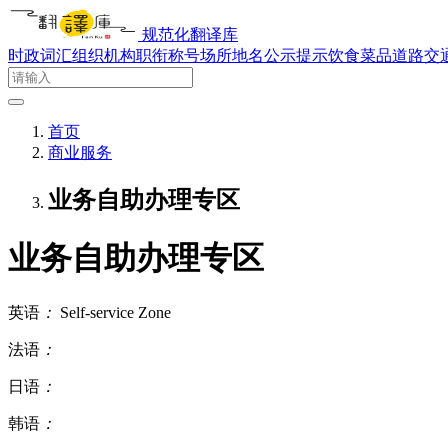
规范化翻译库
时政词汇
组织机构
职衔称号
场所地名
公示提示
饮食菜品
道路交
首页
商业服务
业务自助办理专区
业务自助办理专区
英语
：
Self-service Zone
法语
：
日语
：
韩语
：