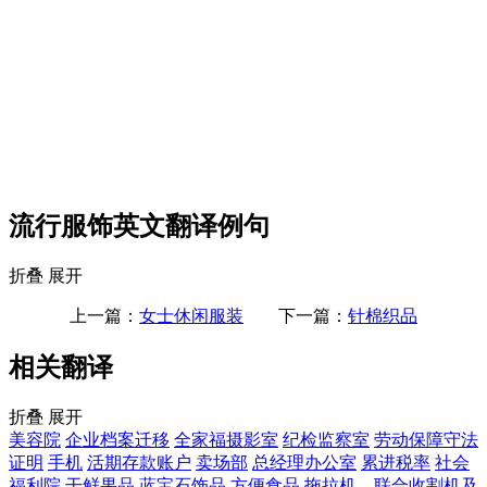
流行服饰英文翻译例句
折叠
展开
上一篇：
女士休闲服装
下一篇：
针棉织品
相关翻译
折叠
展开
美容院
企业档案迁移
全家福摄影室
纪检监察室
劳动保障守法
证明
手机
活期存款账户
卖场部
总经理办公室
累进税率
社会
福利院
干鲜果品
蓝宝石饰品
方便食品
拖拉机、联合收割机及