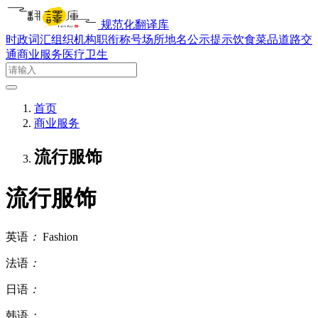
规范化翻译库
时政词汇
组织机构
职衔称号
场所地名
公示提示
饮食菜品
道路交
通
商业服务
医疗卫生
首页
商业服务
流行服饰
流行服饰
英语
：
Fashion
法语
：
日语
：
韩语
：