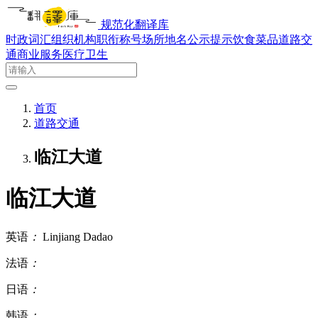
规范化翻译库
时政词汇
组织机构
职衔称号
场所地名
公示提示
饮食菜品
道路交
通
商业服务
医疗卫生
首页
道路交通
临江大道
临江大道
英语
：
Linjiang Dadao
法语
：
日语
：
韩语
：