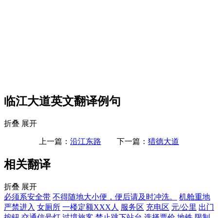
临江大道英文翻译例句
折叠
展开
上一篇：
沿江东路
下一篇：
猎德大道
相关翻译
折叠
展开
必须系安全带
不得随地大小便，便后请及时冲洗。
机舱重地
严禁进入
女厕所
一楼定额XXX人
服务区
充电区
元/公里
出门
按钮
交通信号灯
过境旅客
禁止跳下站台
选择票价
地铁
限制