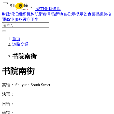
规范化翻译库
时政词汇
组织机构
职衔称号
场所地名
公示提示
饮食菜品
道路交
通
商业服务
医疗卫生
首页
道路交通
书院南街
书院南街
英语
：
Shuyuan South Street
法语
：
日语
：
韩语
：