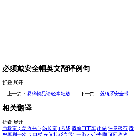
必须戴安全帽英文翻译例句
折叠
展开
上一篇：
易碎物品请轻拿轻放
下一篇：
必须系安全带
相关翻译
折叠
展开
急救室；急救中心
站长室
1号线
请前门下车
出站
注意落石
请
您再刷一次卡
电梯
夜间接驳专线1
一街
小心夹脚
可回收物