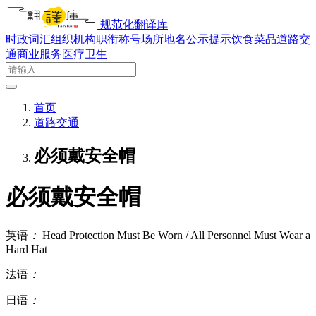
规范化翻译库
时政词汇
组织机构
职衔称号
场所地名
公示提示
饮食菜品
道路交
通
商业服务
医疗卫生
首页
道路交通
必须戴安全帽
必须戴安全帽
英语
：
Head Protection Must Be Worn / All Personnel Must Wear a
Hard Hat
法语
：
日语
：