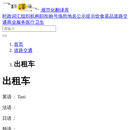
规范化翻译库
时政词汇
组织机构
职衔称号
场所地名
公示提示
饮食菜品
道路交
通
商业服务
医疗卫生
首页
道路交通
出租车
出租车
英语
：
Taxi
法语
：
日语
：
韩语
：