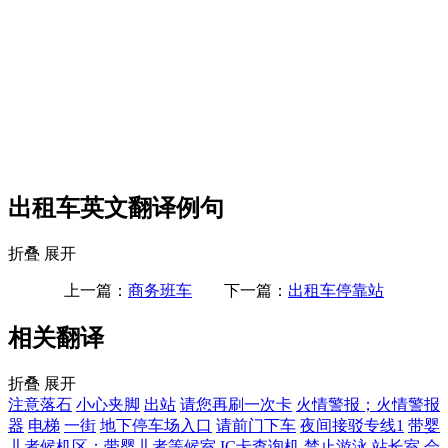
出租车英文翻译例句
折叠
展开
上一篇：
商务班车
下一篇：
出租车停靠站
相关翻译
折叠
展开
注意落石
小心夹脚
出站
请您再刷一次卡
火情警报；火情警报
器
电梯
一街
地下停车场入口
请前门下车
夜间接驳专线1
带婴
儿者候机区；带婴儿者等候室
IC卡查询机
禁止游泳
站长室
会