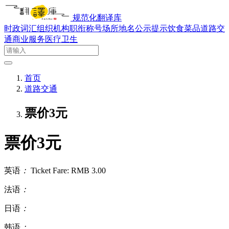
规范化翻译库
时政词汇
组织机构
职衔称号
场所地名
公示提示
饮食菜品
道路交
通
商业服务
医疗卫生
首页
道路交通
票价3元
票价3元
英语
：
Ticket Fare: RMB 3.00
法语
：
日语
：
韩语
：