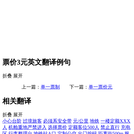
票价3元英文翻译例句
折叠
展开
上一篇：
单一票制
下一篇：
单一票价元
相关翻译
折叠
展开
小心台阶
过境旅客
必须系安全带
元/公里
地铁
一楼定额XXX
人
机舱重地严禁进入
选择票价
定额客位500人
禁止直行
充电
区
行李整理台
地铁站A口
定制公交
出门按钮
距离街500m
服