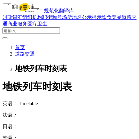
规范化翻译库
时政词汇
组织机构
职衔称号
场所地名
公示提示
饮食菜品
道路交
通
商业服务
医疗卫生
首页
道路交通
地铁列车时刻表
地铁列车时刻表
英语
：
Timetable
法语
：
日语
：
韩语
：