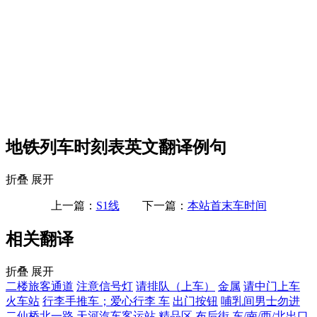
地铁列车时刻表英文翻译例句
折叠
展开
上一篇：
S1线
下一篇：
本站首末车时间
相关翻译
折叠
展开
二楼旅客通道
注意信号灯
请排队（上车）
金属
请中门上车
火车站
行李手推车；爱心行李 车
出门按钮
哺乳间男士勿进
二仙桥北一路
天河汽车客运站
精品区
布后街
东/南/西/北出口