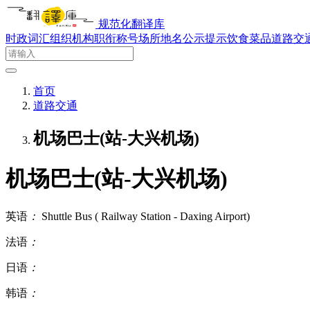
规范化翻译库
时政词汇
组织机构
职衔称号
场所地名
公示提示
饮食菜品
道路交
首页
道路交通
机场巴士(站-大兴机场)
机场巴士(站-大兴机场)
英语
：
Shuttle Bus ( Railway Station - Daxing Airport)
法语
：
日语
：
韩语
：