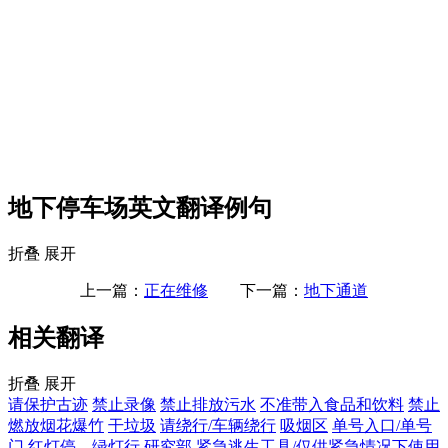
地下停车场英文翻译例句
折叠
展开
上一篇：
正在维修
下一篇：
地下通道
相关翻译
折叠
展开
请保护古迹
禁止录像
禁止排放污水
不准带入食品和饮料
禁止
燃放烟花爆竹
干垃圾
请绕行/车辆绕行
吸烟区
单号入口/单号
门
红灯停、绿灯行
研究部
紧急逃生工具/仅供紧急情况下使用