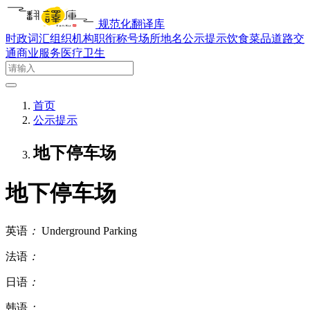
规范化翻译库
时政词汇
组织机构
职衔称号
场所地名
公示提示
饮食菜品
道路交
通
商业服务
医疗卫生
首页
公示提示
地下停车场
地下停车场
英语
：
Underground Parking
法语
：
日语
：
韩语
：