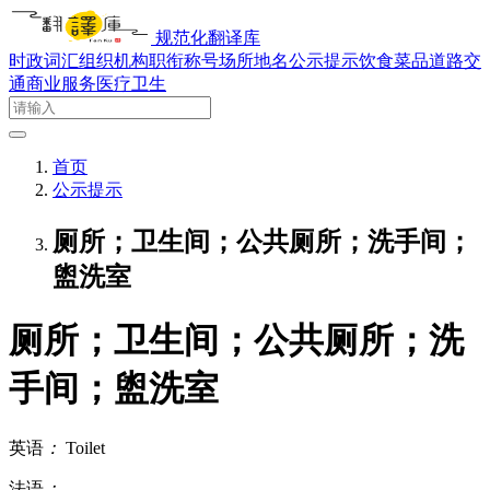
规范化翻译库
时政词汇
组织机构
职衔称号
场所地名
公示提示
饮食菜品
道路交
通
商业服务
医疗卫生
首页
公示提示
厕所；卫生间；公共厕所；洗手间；
盥洗室
厕所；卫生间；公共厕所；洗
手间；盥洗室
英语
：
Toilet
法语
：