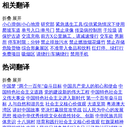
相关翻译
折叠
展开
小心滑倒/小心地滑
研究部
紧急逃生工具/仅供紧急情况下使用
爬坡车道
单号入口/单号门
禁止录像
传染病控制所
干垃圾
请
保护古迹
交流充电
前方X公里施工，请减速慢行
交车处
男厕
所
停车时限：分钟
禁止排放污水
禁止燃放烟花爆竹
禁止存储
危险货物
综合形象展区
不准带入食品和饮料
红灯停、绿灯行
免费项目
吸烟区
请绕行/车辆绕行
禁用手机
热词翻译
折叠
展开
中国梦
“两个一百年”奋斗目标
中国共产党人的初心和使命
中
国特色社会主义道路
党的建设新的伟大工程
中国特色社会主
义伟大事业
中国特色社会主义进入新时代
第一个百年奋斗目
标
人与自然和谐共生
社会主义核心价值观
大道至简
粤港澳大
湾区
讲好中国故事
坚决打赢脱贫攻坚战
以人民为中心的发展
思想
推动中华优秀传统文化创造性转化、创新
中华民族共同
体意识
十八洞村
培育和践行社会主义核心价值观
红旗渠精神