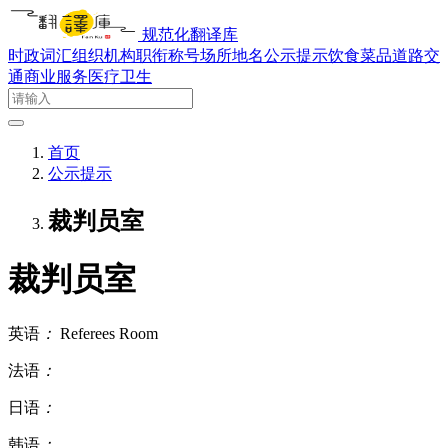
规范化翻译库
时政词汇
组织机构
职衔称号
场所地名
公示提示
饮食菜品
道路交
通
商业服务
医疗卫生
首页
公示提示
裁判员室
裁判员室
英语
：
Referees Room
法语
：
日语
：
韩语
：