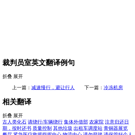
裁判员室英文翻译例句
折叠
展开
上一篇：
减速慢行，避让行人
下一篇：
冷冻机房
相关翻译
折叠
展开
古人类化石
请绕行/车辆绕行
集体外借部
农家院
注意归还日
期，按时还书
质量控制
其他垃圾
出租车调度站
青铜器展览
餐厅
紧急医疗救援指挥中心
物流中心
请勿登踏
请保管好个人