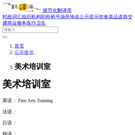
规范化翻译库
时政词汇
组织机构
职衔称号
场所地名
公示提示
饮食菜品
道路交
通
商业服务
医疗卫生
首页
公示提示
美术培训室
美术培训室
英语
：
Fine Arts Training
法语
：
日语
：
韩语
：