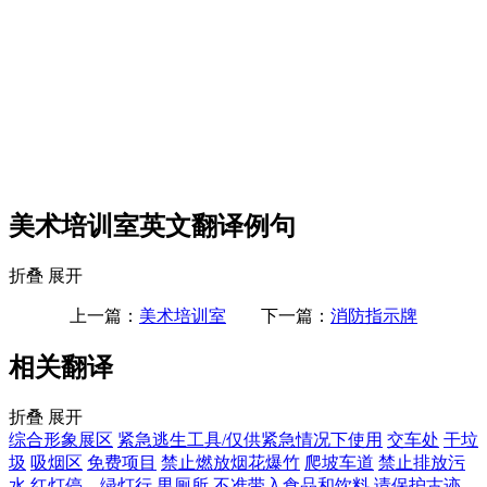
美术培训室英文翻译例句
折叠
展开
上一篇：
美术培训室
下一篇：
消防指示牌
相关翻译
折叠
展开
综合形象展区
紧急逃生工具/仅供紧急情况下使用
交车处
干垃
圾
吸烟区
免费项目
禁止燃放烟花爆竹
爬坡车道
禁止排放污
水
红灯停、绿灯行
男厕所
不准带入食品和饮料
请保护古迹