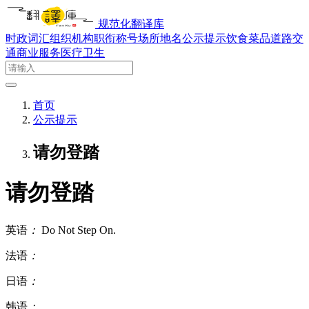
规范化翻译库
时政词汇
组织机构
职衔称号
场所地名
公示提示
饮食菜品
道路交
通
商业服务
医疗卫生
首页
公示提示
请勿登踏
请勿登踏
英语
：
Do Not Step On.
法语
：
日语
：
韩语
：