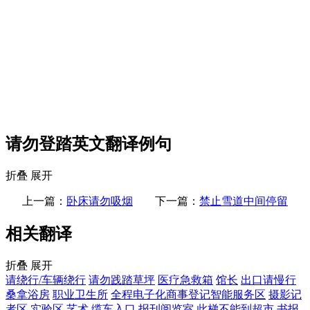
请勿登踏英文翻译例句
折叠
展开
上一篇：
卧床请勿吸烟
下一篇：
禁止雪道中间停留
相关翻译
折叠
展开
请绕行/车辆绕行
请勿践踏草坪
医疗急救箱
馆长
出口请慢行
桑拿浴房
职业卫生所
全程电子化商事登记智能服务区
摄影记
者区
实验区
艺术
缆车入口
报刊阅览室
此梯不能到超市
书报