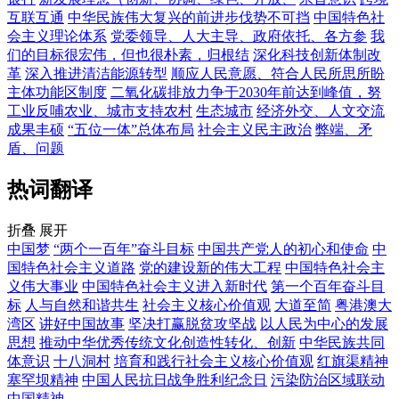
互联互通
中华民族伟大复兴的前进步伐势不可挡
中国特色社
会主义理论体系
党委领导、人大主导、政府依托、各方参
我
们的目标很宏伟，但也很朴素，归根结
深化科技创新体制改
革
深入推进清洁能源转型
顺应人民意愿、符合人民所思所盼
主体功能区制度
二氧化碳排放力争于2030年前达到峰值，努
工业反哺农业、城市支持农村
生态城市
经济外交、人文交流
成果丰硕
“五位一体”总体布局
社会主义民主政治
弊端、矛
盾、问题
热词翻译
折叠
展开
中国梦
“两个一百年”奋斗目标
中国共产党人的初心和使命
中
国特色社会主义道路
党的建设新的伟大工程
中国特色社会主
义伟大事业
中国特色社会主义进入新时代
第一个百年奋斗目
标
人与自然和谐共生
社会主义核心价值观
大道至简
粤港澳大
湾区
讲好中国故事
坚决打赢脱贫攻坚战
以人民为中心的发展
思想
推动中华优秀传统文化创造性转化、创新
中华民族共同
体意识
十八洞村
培育和践行社会主义核心价值观
红旗渠精神
塞罕坝精神
中国人民抗日战争胜利纪念日
污染防治区域联动
中国精神