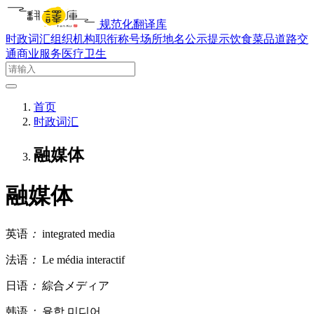
规范化翻译库
时政词汇
组织机构
职衔称号
场所地名
公示提示
饮食菜品
道路交
通
商业服务
医疗卫生
首页
时政词汇
融媒体
融媒体
英语
：
integrated media
法语
：
Le média interactif
日语
：
綜合メディア
韩语
：
융합 미디어