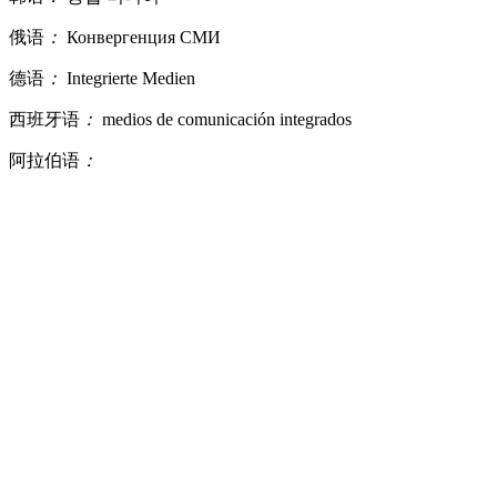
俄语
：
Конвергенция СМИ
德语
：
Integrierte Medien
西班牙语
：
medios de comunicación integrados
阿拉伯语
：