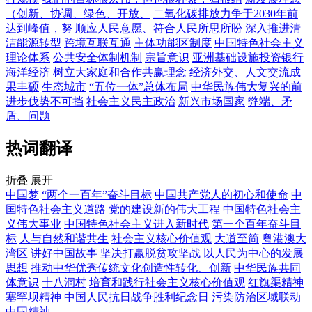
（创新、协调、绿色、开放、
二氧化碳排放力争于2030年前
达到峰值，努
顺应人民意愿、符合人民所思所盼
深入推进清
洁能源转型
跨境互联互通
主体功能区制度
中国特色社会主义
理论体系
公共安全体制机制
宗旨意识
亚洲基础设施投资银行
海洋经济
树立大家庭和合作共赢理念
经济外交、人文交流成
果丰硕
生态城市
“五位一体”总体布局
中华民族伟大复兴的前
进步伐势不可挡
社会主义民主政治
新兴市场国家
弊端、矛
盾、问题
热词翻译
折叠
展开
中国梦
“两个一百年”奋斗目标
中国共产党人的初心和使命
中
国特色社会主义道路
党的建设新的伟大工程
中国特色社会主
义伟大事业
中国特色社会主义进入新时代
第一个百年奋斗目
标
人与自然和谐共生
社会主义核心价值观
大道至简
粤港澳大
湾区
讲好中国故事
坚决打赢脱贫攻坚战
以人民为中心的发展
思想
推动中华优秀传统文化创造性转化、创新
中华民族共同
体意识
十八洞村
培育和践行社会主义核心价值观
红旗渠精神
塞罕坝精神
中国人民抗日战争胜利纪念日
污染防治区域联动
中国精神