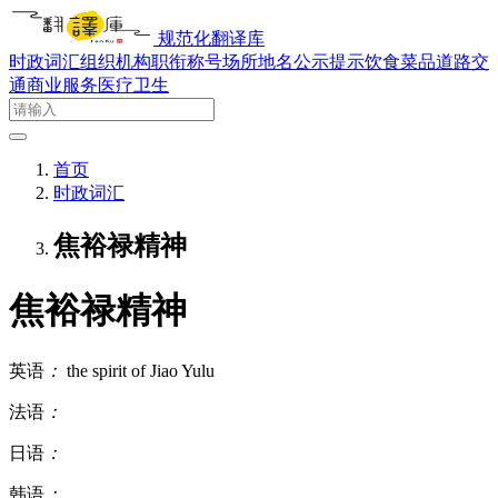
规范化翻译库
时政词汇
组织机构
职衔称号
场所地名
公示提示
饮食菜品
道路交
通
商业服务
医疗卫生
首页
时政词汇
焦裕禄精神
焦裕禄精神
英语
：
the spirit of Jiao Yulu
法语
：
日语
：
韩语
：