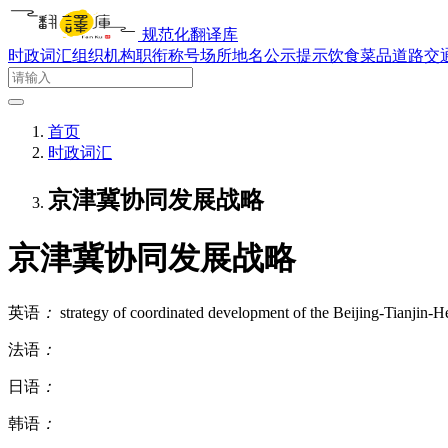
规范化翻译库
时政词汇
组织机构
职衔称号
场所地名
公示提示
饮食菜品
道路交
首页
时政词汇
京津冀协同发展战略
京津冀协同发展战略
英语
：
strategy of coordinated development of the Beijing-Tianjin-
法语
：
日语
：
韩语
：