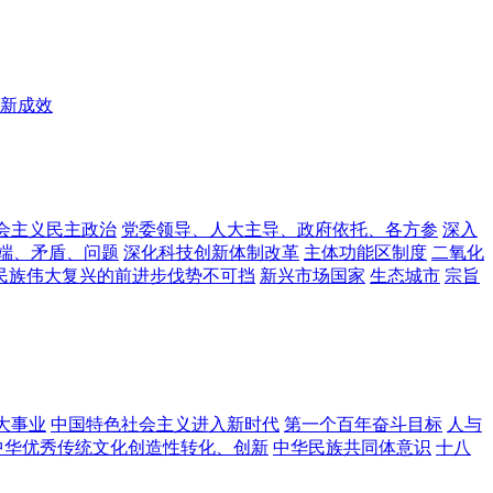
新成效
会主义民主政治
党委领导、人大主导、政府依托、各方参
深入
端、矛盾、问题
深化科技创新体制改革
主体功能区制度
二氧化
民族伟大复兴的前进步伐势不可挡
新兴市场国家
生态城市
宗旨
大事业
中国特色社会主义进入新时代
第一个百年奋斗目标
人与
中华优秀传统文化创造性转化、创新
中华民族共同体意识
十八