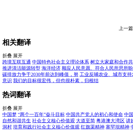
上一篇
相关翻译
折叠
展开
跨境互联互通
中国特色社会主义理论体系
树立大家庭和合作共
推进清洁能源转型
海洋经济
顺应人民意愿、符合人民所思所盼
碳排放力争于2030年前达到峰值，努
工业反哺农业、城市支持
意识
我们的目标很宏伟，但也很朴素，归根结
热词翻译
折叠
展开
中国梦
“两个一百年”奋斗目标
中国共产党人的初心和使命
中
自然和谐共生
社会主义核心价值观
大道至简
粤港澳大湾区
讲
洞村
培育和践行社会主义核心价值观
红旗渠精神
塞罕坝精神