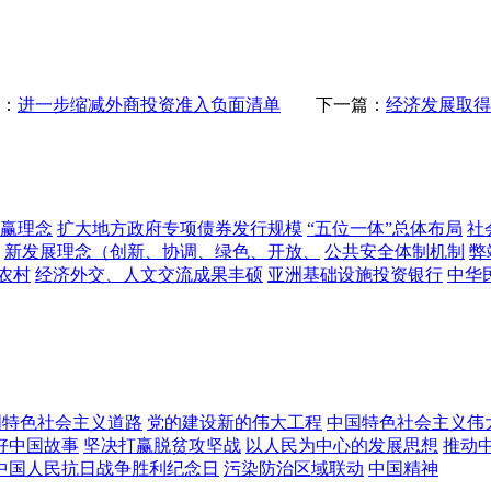
：
进一步缩减外商投资准入负面清单
下一篇：
经济发展取得
赢理念
扩大地方政府专项债券发行规模
“五位一体”总体布局
社
新发展理念（创新、协调、绿色、开放、
公共安全体制机制
弊
农村
经济外交、人文交流成果丰硕
亚洲基础设施投资银行
中华
国特色社会主义道路
党的建设新的伟大工程
中国特色社会主义伟
好中国故事
坚决打赢脱贫攻坚战
以人民为中心的发展思想
推动
中国人民抗日战争胜利纪念日
污染防治区域联动
中国精神