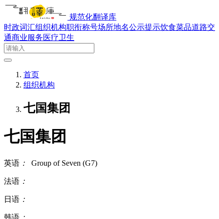
规范化翻译库
时政词汇
组织机构
职衔称号
场所地名
公示提示
饮食菜品
道路交
通
商业服务
医疗卫生
首页
组织机构
七国集团
七国集团
英语
：
Group of Seven (G7)
法语
：
日语
：
韩语
：