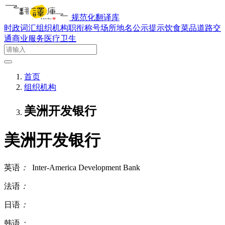
规范化翻译库
时政词汇
组织机构
职衔称号
场所地名
公示提示
饮食菜品
道路交
通
商业服务
医疗卫生
首页
组织机构
美洲开发银行
美洲开发银行
英语
：
Inter-America Development Bank
法语
：
日语
：
韩语
：