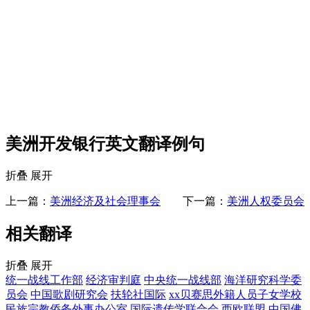
美洲开发银行英文翻译例句
折叠
展开
上一篇：
美洲经济及社会理事会
下一篇：
美洲人权委员会
相关翻译
折叠
展开
统一战线工作部
经济审判庭
中央统一战线部
海洋研究科学委
员会
中国歌剧研究会
扶轮社国际
xx贝赛思外籍人员子女学校
民族宗教侨务外事办公室
国际遗传学联合会
西欧联盟
中国佛