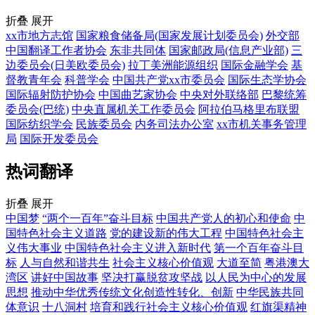
折叠
展开
xx市地方志馆
国家粮食储备局(国家发展计划委员会)
外交部
中国翻译工作者协会
东非共同体
国家邮政局(信息产业部)
三
边委员会(日美欧委员会)
拉丁美洲能源组织
国际金融学会
基
督教青年会
科普学会
中国共产党xx市委员会
国际生态学协会
国际辐射防护协会
中国曲艺家协会
中央对外联络部
巴黎统筹
委员会(巴统)
中央直属机关工作委员会
阿拉伯马格里布联盟
国际纺织学会
民族委员会
内务司法办公室
xx市机关事务管理
局
国际开发委员会
热词翻译
折叠
展开
中国梦
“两个一百年”奋斗目标
中国共产党人的初心和使命
中
国特色社会主义道路
党的建设新的伟大工程
中国特色社会主
义伟大事业
中国特色社会主义进入新时代
第一个百年奋斗目
标
人与自然和谐共生
社会主义核心价值观
大道至简
粤港澳大
湾区
讲好中国故事
坚决打赢脱贫攻坚战
以人民为中心的发展
思想
推动中华优秀传统文化创造性转化、创新
中华民族共同
体意识
十八洞村
培育和践行社会主义核心价值观
红旗渠精神