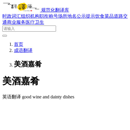
规范化翻译库
时政词汇
组织机构
职衔称号
场所地名
公示提示
饮食菜品
道路交
通
商业服务
医疗卫生
首页
成语翻译
美酒嘉肴
美酒嘉肴
英语翻译
good wine and dainty dishes