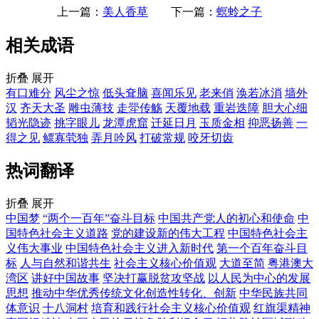
上一篇：
美人香草
下一篇：
螟蛉之子
相关成语
折叠
展开
有口难分
风尘之惊
低头耷脑
喜闻乐见
老来俏
涣若冰消
墙外
汉
齐天大圣
雕虫薄技
走斝传觞
天覆地载
重岩迭障
胆大心细
韬光隐迹
挑字眼儿
龙潭虎窟
迁延日月
玉质金相
抑恶扬善
一
得之见
鳏寡茕独
弄月吟风
打破常规
咬牙切齿
热词翻译
折叠
展开
中国梦
“两个一百年”奋斗目标
中国共产党人的初心和使命
中
国特色社会主义道路
党的建设新的伟大工程
中国特色社会主
义伟大事业
中国特色社会主义进入新时代
第一个百年奋斗目
标
人与自然和谐共生
社会主义核心价值观
大道至简
粤港澳大
湾区
讲好中国故事
坚决打赢脱贫攻坚战
以人民为中心的发展
思想
推动中华优秀传统文化创造性转化、创新
中华民族共同
体意识
十八洞村
培育和践行社会主义核心价值观
红旗渠精神