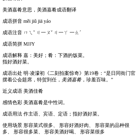
美酒嘉肴意思，美酒嘉肴成语翻译
成语拼音
měi jiǔ jiā yáo
成语注音
ㄇㄟˇ ㄐ一ㄡˇ ㄐ一ㄚ 一ㄠˊ
成语简拼
MJJY
成语解释
嘉：美好；肴：下酒的饭菜。
指好酒好菜。
成语出处
明·凌濛初《二刻拍案惊奇》第19卷：“是日同衙门官
摆着公会筵席，特贺到任，
美酒嘉肴
，珍羞百味。”
近义成语
美酒佳肴
感情色彩
美酒嘉肴是中性词。
成语用法
作主语、宾语、定语；指好酒好菜。
使用场景
形容菜式很多、 形容好酒好肉、 形容菜的品种很
多、 形容很多菜、 形容美酒好喝、 形容菜很多