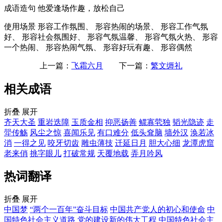
成语造句
他爱逢场作趣，放松自己
使用场景
形容工作氛围、 形容热闹的场景、 形容工作气氛
好、 形容社会氛围好、 形容气氛温馨、 形容气氛火热、 形容
一个热闹、 形容热闹气氛、 形容好玩有趣、 形容偶然
上一篇：
飞霜六月
下一篇：
繁文缛礼
相关成语
折叠
展开
齐天大圣
重岩迭障
玉质金相
抑恶扬善
鳏寡茕独
韬光隐迹
走
斝传觞
风尘之惊
喜闻乐见
有口难分
低头耷脑
墙外汉
涣若冰
消
一得之见
咬牙切齿
雕虫薄技
迁延日月
胆大心细
龙潭虎窟
老来俏
挑字眼儿
打破常规
天覆地载
弄月吟风
热词翻译
折叠
展开
中国梦
“两个一百年”奋斗目标
中国共产党人的初心和使命
中
国特色社会主义道路
党的建设新的伟大工程
中国特色社会主