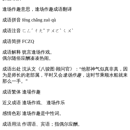
逢场作趣意思，逢场作趣成语翻译
成语拼音
féng chǎng zuò qù
成语注音
ㄈㄥˊ ㄔㄤˇ ㄗㄨㄛˋ ㄑㄨˋ
成语简拼
FCZQ
成语解释
犹言逢场作戏。
偶尔随俗应酬凑凑热闹。
成语出处
沈从文《八骏图·顾问官》：“他那神气似真非真，因
为是师长的老部属，平时又会
逢场作趣
，这时节乘顺水船就来
那么一手。”
成语繁体
逢場作趣
近义成语
逢场作戏、 逢场作乐
感情色彩
逢场作趣是中性词。
成语用法
作谓语、宾语；指偶尔应酬。