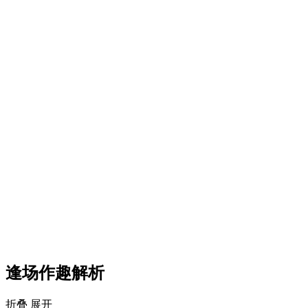
逢场作趣解析
折叠
展开