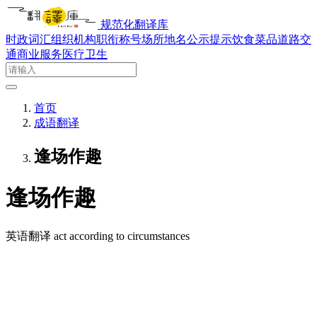
规范化翻译库
时政词汇
组织机构
职衔称号
场所地名
公示提示
饮食菜品
道路交
通
商业服务
医疗卫生
首页
成语翻译
逢场作趣
逢场作趣
英语翻译
act according to circumstances