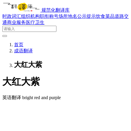
规范化翻译库
时政词汇
组织机构
职衔称号
场所地名
公示提示
饮食菜品
道路交
通
商业服务
医疗卫生
首页
成语翻译
大红大紫
大红大紫
英语翻译
bright red and purple