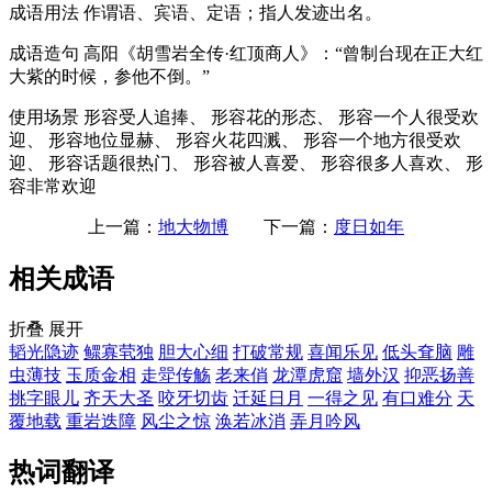
成语用法
作谓语、宾语、定语；指人发迹出名。
成语造句
高阳《胡雪岩全传·红顶商人》：“曾制台现在正大红
大紫的时候，参他不倒。”
使用场景
形容受人追捧、 形容花的形态、 形容一个人很受欢
迎、 形容地位显赫、 形容火花四溅、 形容一个地方很受欢
迎、 形容话题很热门、 形容被人喜爱、 形容很多人喜欢、 形
容非常欢迎
上一篇：
地大物博
下一篇：
度日如年
相关成语
折叠
展开
韬光隐迹
鳏寡茕独
胆大心细
打破常规
喜闻乐见
低头耷脑
雕
虫薄技
玉质金相
走斝传觞
老来俏
龙潭虎窟
墙外汉
抑恶扬善
挑字眼儿
齐天大圣
咬牙切齿
迁延日月
一得之见
有口难分
天
覆地载
重岩迭障
风尘之惊
涣若冰消
弄月吟风
热词翻译