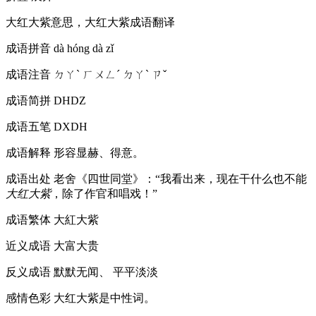
大红大紫意思，大红大紫成语翻译
成语拼音
dà hóng dà zǐ
成语注音
ㄉㄚˋ ㄏㄨㄥˊ ㄉㄚˋ ㄗˇ
成语简拼
DHDZ
成语五笔
DXDH
成语解释
形容显赫、得意。
成语出处
老舍《四世同堂》：“我看出来，现在干什么也不能
大红大紫
，除了作官和唱戏！”
成语繁体
大紅大紫
近义成语
大富大贵
反义成语
默默无闻、 平平淡淡
感情色彩
大红大紫是中性词。