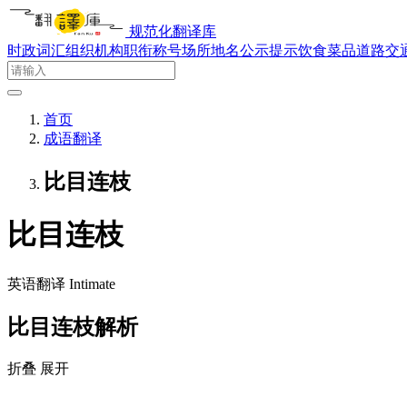
规范化翻译库
时政词汇
组织机构
职衔称号
场所地名
公示提示
饮食菜品
道路交
首页
成语翻译
比目连枝
比目连枝
英语翻译
Intimate
比目连枝解析
折叠
展开