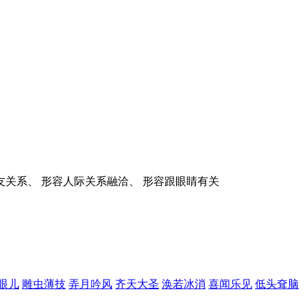
友关系、 形容人际关系融洽、 形容跟眼睛有关
眼儿
雕虫薄技
弄月吟风
齐天大圣
涣若冰消
喜闻乐见
低头耷脑