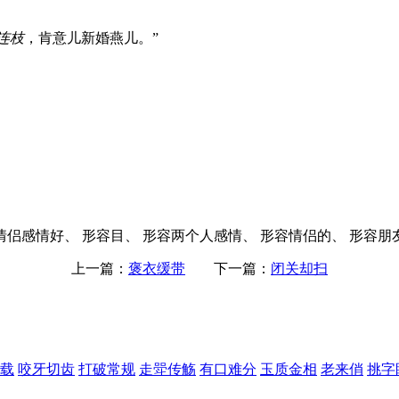
连枝
，肯意儿新婚燕儿。”
情侣感情好、 形容目、 形容两个人感情、 形容情侣的、 形容朋
上一篇：
褒衣缓带
下一篇：
闭关却扫
载
咬牙切齿
打破常规
走斝传觞
有口难分
玉质金相
老来俏
挑字