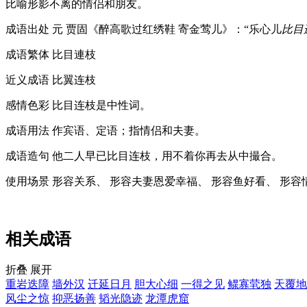
比喻形影不离的情侣和朋友。
成语出处
元 贾固《醉高歌过红绣鞋 寄金莺儿》：“乐心儿
比目
成语繁体
比目連枝
近义成语
比翼连枝
感情色彩
比目连枝是中性词。
成语用法
作宾语、定语；指情侣和夫妻。
成语造句
他二人早已比目连枝，用不着你再去从中撮合。
使用场景
形容关系、 形容夫妻恩爱幸福、 形容鱼好看、 形容
相关成语
折叠
展开
重岩迭障
墙外汉
迁延日月
胆大心细
一得之见
鳏寡茕独
天覆地
风尘之惊
抑恶扬善
韬光隐迹
龙潭虎窟