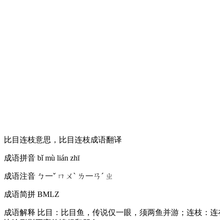
比目连枝意思，比目连枝成语翻译
成语拼音
bǐ mù lián zhī
成语注音
ㄅ一ˇ ㄇㄨˋ ㄌ一ㄢˊ ㄓ
成语简拼
BMLZ
成语解释
比目：比目鱼，传说仅一眼，须两鱼并游；连枝：连