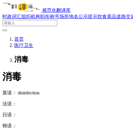
规范化翻译库
时政词汇
组织机构
职衔称号
场所地名
公示提示
饮食菜品
道路交
首页
医疗卫生
消毒
消毒
英语
：
disinfection
法语
：
日语
：
韩语
：