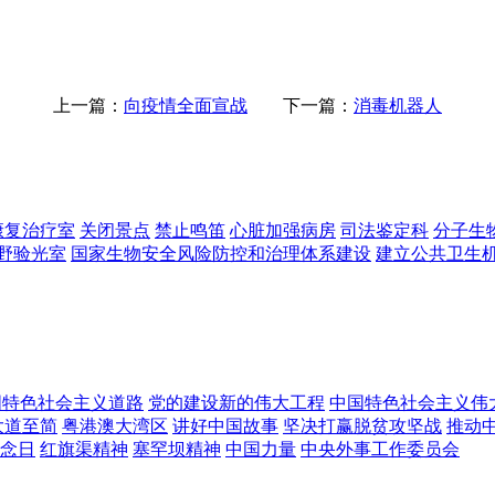
上一篇：
向疫情全面宣战
下一篇：
消毒机器人
康复治疗室
关闭景点
禁止鸣笛
心脏加强病房
司法鉴定科
分子生
野验光室
国家生物安全风险防控和治理体系建设
建立公共卫生
国特色社会主义道路
党的建设新的伟大工程
中国特色社会主义伟
大道至简
粤港澳大湾区
讲好中国故事
坚决打赢脱贫攻坚战
推动
念日
红旗渠精神
塞罕坝精神
中国力量
中央外事工作委员会