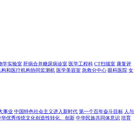
物学实验室
肝病合并糖尿病诊室
医学工程科
CT扫描室
康复评
机构和医疗机构协同监测机
医学美容室
急救分中心
眼科医院
女
大事业
中国特色社会主义进入新时代
第一个百年奋斗目标
人与
中华优秀传统文化创造性转化、创新
中华民族共同体意识
培育