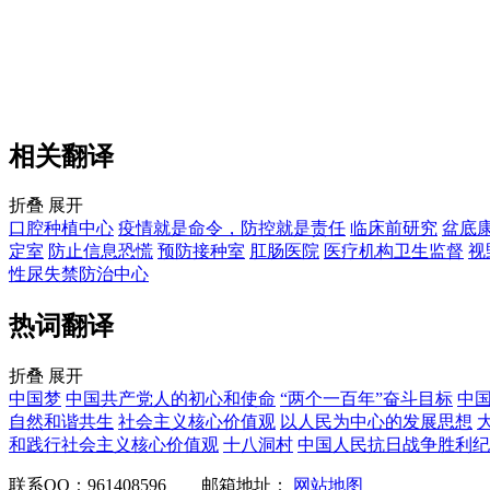
相关翻译
折叠
展开
口腔种植中心
疫情就是命令，防控就是责任
临床前研究
盆底
定室
防止信息恐慌
预防接种室
肛肠医院
医疗机构卫生监督
视
性尿失禁防治中心
热词翻译
折叠
展开
中国梦
中国共产党人的初心和使命
“两个一百年”奋斗目标
中
自然和谐共生
社会主义核心价值观
以人民为中心的发展思想
和践行社会主义核心价值观
十八洞村
中国人民抗日战争胜利纪
联系QQ：961408596
邮箱地址：
网站地图