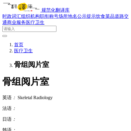
规范化翻译库
时政词汇
组织机构
职衔称号
场所地名
公示提示
饮食菜品
道路交
通
商业服务
医疗卫生
首页
医疗卫生
骨组阅片室
骨组阅片室
英语
：
Skeletal Radiology
法语
：
日语
：
韩语
：