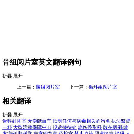
骨组阅片室英文翻译例句
折叠
展开
上一篇：
腹组阅片室
下一篇：
循环组阅片室
相关翻译
折叠
展开
骨科封闭室
无偿献血车
抵制任何与病毒相关的污名
执法监督
一科
大型活动保障中心
投诉接待处
烧伤整形科
散在病例/散
发病例
脑科学
病案阅览室
药检室
禁止鸣笛
阴道镜室
绿码
人