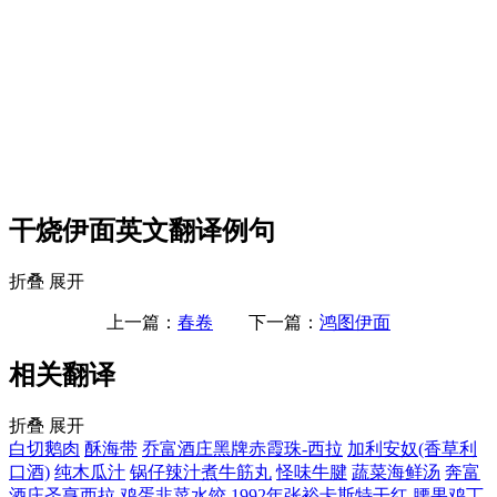
干烧伊面英文翻译例句
折叠
展开
上一篇：
春卷
下一篇：
鸿图伊面
相关翻译
折叠
展开
白切鹅肉
酥海带
乔富酒庄黑牌赤霞珠-西拉
加利安奴(香草利
口酒)
纯木瓜汁
锅仔辣汁煮牛筋丸
怪味牛腱
蔬菜海鲜汤
奔富
酒庄圣亨西拉
鸡蛋韭菜水饺
1992年张裕卡斯特干红
腰果鸡丁