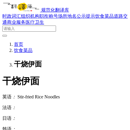
规范化翻译库
时政词汇
组织机构
职衔称号
场所地名
公示提示
饮食菜品
道路交
通
商业服务
医疗卫生
首页
饮食菜品
干烧伊面
干烧伊面
英语
：
Stir-fried Rice Noodles
法语
：
日语
：
韩语
：