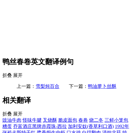
鸭丝春卷英文翻译例句
折叠
展开
上一篇：
雪梨炖百合
下一篇：
鸭油萝卜丝酥
相关翻译
折叠
展开
豉油牛肉
怪味牛腱
叉烧酥
脆皮面包
春卷
烧二冬
三鲜小笼包
糟蛋
乔富酒庄黑牌赤霞珠-西拉
加利安奴(香草利口酒)
1992年
张裕卡斯特干红
鹭香焗生中虾
口水鸡
白切鹅肉
清炖北菇
纯