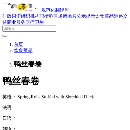
规范化翻译库
时政词汇
组织机构
职衔称号
场所地名
公示提示
饮食菜品
道路交
通
商业服务
医疗卫生
首页
饮食菜品
鸭丝春卷
鸭丝春卷
英语
：
Spring Rolls Stuffed with Shredded Duck
法语
：
日语
：
韩语
：