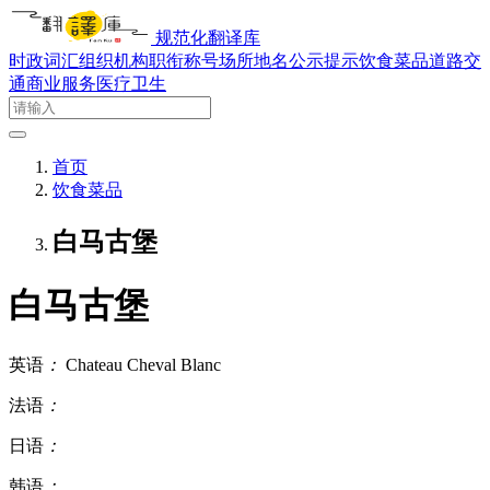
规范化翻译库
时政词汇
组织机构
职衔称号
场所地名
公示提示
饮食菜品
道路交
通
商业服务
医疗卫生
首页
饮食菜品
白马古堡
白马古堡
英语
：
Chateau Cheval Blanc
法语
：
日语
：
韩语
：