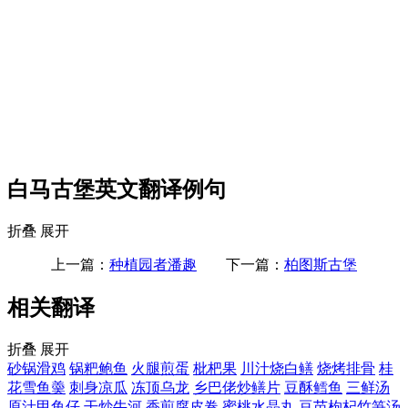
白马古堡英文翻译例句
折叠
展开
上一篇：
种植园者潘趣
下一篇：
柏图斯古堡
相关翻译
折叠
展开
砂锅滑鸡
锅粑鲍鱼
火腿煎蛋
枇杷果
川汁烧白鳝
烧烤排骨
桂
花雪鱼羮
刺身凉瓜
冻顶乌龙
乡巴佬炒鳝片
豆酥鳕鱼
三鲜汤
原汁甲鱼仔
干炒牛河
香煎腐皮卷
蜜桃水晶丸
豆苗枸杞竹笋汤