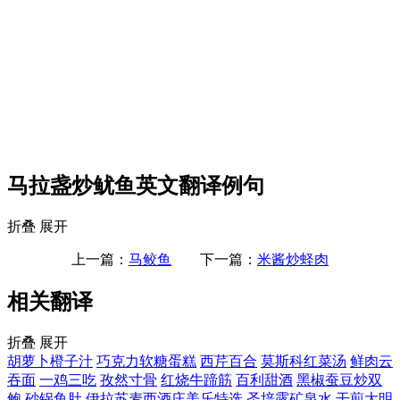
马拉盏炒鱿鱼英文翻译例句
折叠
展开
上一篇：
马鲛鱼
下一篇：
米酱炒蛏肉
相关翻译
折叠
展开
胡萝卜橙子汁
巧克力软糖蛋糕
西芹百合
莫斯科红菜汤
鲜肉云
吞面
一鸡三吃
孜然寸骨
红烧牛蹄筋
百利甜酒
黑椒蚕豆炒双
鲍
砂锅鱼肚
伊拉苏麦西酒庄美乐特选
圣培露矿泉水
干煎大明