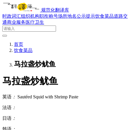
规范化翻译库
时政词汇
组织机构
职衔称号
场所地名
公示提示
饮食菜品
道路交
通
商业服务
医疗卫生
首页
饮食菜品
马拉盏炒鱿鱼
马拉盏炒鱿鱼
英语
：
Sautéed Squid with Shrimp Paste
法语
：
日语
：
韩语
：