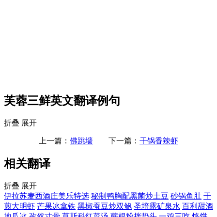
芙蓉三鲜英文翻译例句
折叠
展开
上一篇：
佛跳墙
下一篇：
干锅香辣虾
相关翻译
折叠
展开
伊拉苏麦西酒庄美乐特选
秘制鸭胸配黑菌炒土豆
砂锅鱼肚
干
煎大明虾
芒果冰拿铁
黑椒蚕豆炒双鲍
圣培露矿泉水
百利甜酒
地瓜冰
孜然寸骨
莫斯科红菜汤
蕨根粉拌蛰头
一鸡三吃
烙饼