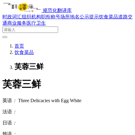
规范化翻译库
时政词汇
组织机构
职衔称号
场所地名
公示提示
饮食菜品
道路交
通
商业服务
医疗卫生
首页
饮食菜品
芙蓉三鲜
芙蓉三鲜
英语
：
Three Delicacies with Egg White
法语
：
日语
：
韩语
：