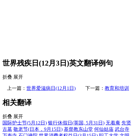
世界残疾日(12月3日)英文翻译例句
折叠
展开
上一篇：
世界爱滋病日(12月1日)
下一篇：
教育和培训
相关翻译
折叠
展开
国际护士节(5月12日)
银行休假日(英国, 5月31日)
无着庵
先贤
古墓
敬老节(日本，9月15日)
基督教东山堂
何仙姑庙
武台寺
万寿寺
石门禅院
世界消费者权益日(3月15日)
职工大学
文明