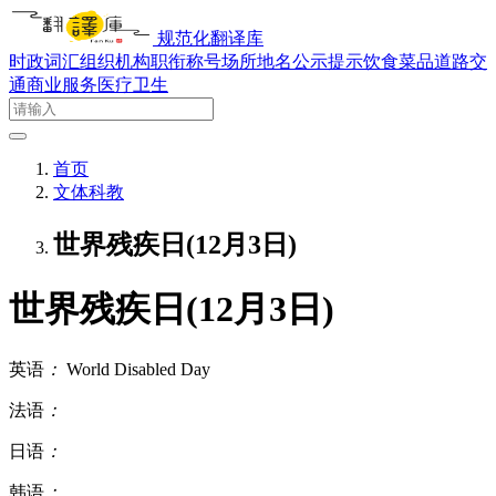
规范化翻译库
时政词汇
组织机构
职衔称号
场所地名
公示提示
饮食菜品
道路交
通
商业服务
医疗卫生
首页
文体科教
世界残疾日(12月3日)
世界残疾日(12月3日)
英语
：
World Disabled Day
法语
：
日语
：
韩语
：