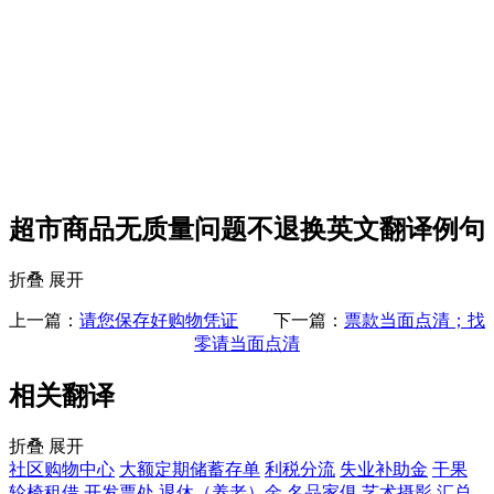
超市商品无质量问题不退换英文翻译例句
折叠
展开
上一篇：
请您保存好购物凭证
下一篇：
票款当面点清；找
零请当面点清
相关翻译
折叠
展开
社区购物中心
大额定期储蓄存单
利税分流
失业补助金
干果
轮椅租借
开发票处
退休（养老）金
名品家俱
艺术摄影
汇总